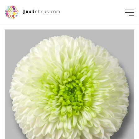
ENGLISH
NEDERLANDS
DEUTSCH
FRANÇAIS
РУССКИЙ
POLSKI