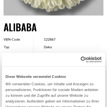
ALIBABA
VBN-Code
122867
Typ
Deko
Farbe
Weiß
Form
Pompon
Größe
7 - 10 cm
Diese Webseite verwendet Cookies
Veredler
Dekker Chrysanten
Wir verwenden Cookies, um Inhalte und Anzeigen zu
Erhältlich
Ganze Saison
personalisieren, Funktionen für soziale Medien anbieten
zu können und die Zugriffe auf unsere Website zu
analysieren. Außerdem geben wir Informationen zu Ihrer
FAVORITE
Verwendung unserer Website an unsere Partner für