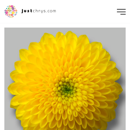
ENGLISH
NEDERLANDS
DEUTSCH
FRANÇAIS
РУССКИЙ
POLSKI