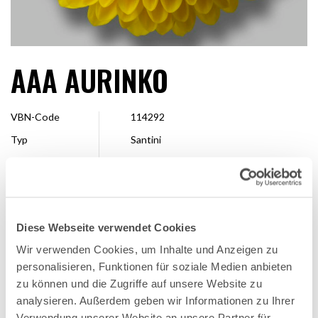
AAA AURINKO
VBN-Code
114292
Typ
Santini
Farbe
Gelb
Form
Pompon
Größe
2,5 – 4 cm
Diese Webseite verwendet Cookies
Veredler
Dekker Chrysanten
Wir verwenden Cookies, um Inhalte und Anzeigen zu
Erhältlich
Ganze Saison
personalisieren, Funktionen für soziale Medien anbieten
zu können und die Zugriffe auf unsere Website zu
analysieren. Außerdem geben wir Informationen zu Ihrer
FAVORITE
Verwendung unserer Website an unsere Partner für