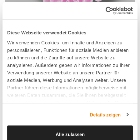
ELLISON IMPROVED
Diese Webseite verwendet Cookies
Wir verwenden Cookies, um Inhalte und Anzeigen zu
personalisieren, Funktionen für soziale Medien anbieten
VBN-Code
121212
zu können und die Zugriffe auf unsere Website zu
Typ
Santini
analysieren. Außerdem geben wir Informationen zu Ihrer
Farbe
Rosa
Verwendung unserer Website an unsere Partner für
soziale Medien, Werbung und Analysen weiter. Unsere
Form
Pompon
Partner führen diese Informationen möglicherweise mit
Größe
2,5 – 4 cm
weiteren Daten zusammen, die Sie ihnen bereitgestellt
Veredler
Floritec
haben oder die sie im Rahmen Ihrer Nutzung der Dienste
gesammelt haben.
Erhältlich
Ganze Saison
Details zeigen
Alle zulassen
FAVORITE