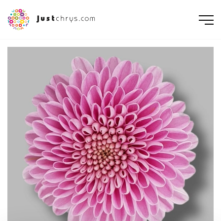
ENGLISH
NEDERLANDS
DEUTSCH
FRANÇAIS
РУССКИЙ
POLSKI