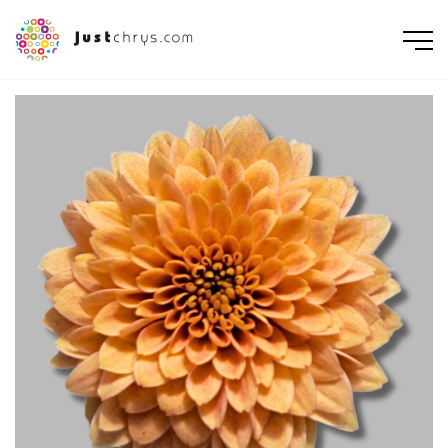
ENGLISH
NEDERLANDS
DEUTSCH
FRANÇAIS
РУССКИЙ
POLSKI