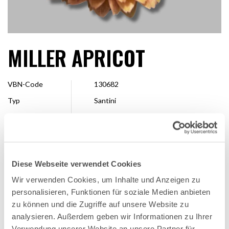
MILLER APRICOT
VBN-Code
130682
Typ
Santini
Farbe
Orange
Form
Pompon
Größe
2,5 – 4 cm
Diese Webseite verwendet Cookies
Veredler
Floritec
Wir verwenden Cookies, um Inhalte und Anzeigen zu
Erhältlich
Ganze Saison
personalisieren, Funktionen für soziale Medien anbieten
zu können und die Zugriffe auf unsere Website zu
analysieren. Außerdem geben wir Informationen zu Ihrer
FAVORITE
Verwendung unserer Website an unsere Partner für