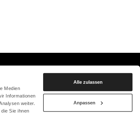
0
FAVORITES
BLEIBEN SIE AUF DEM LAUFENDEN
Alle zulassen
NEWSLETTER ABONNIEREN
le Medien
ir Informationen
Anpassen
Analysen weiter.
die Sie ihnen
HTING CHRYSON
KONTAKT
DATENSCHUTZERKLÄRUNG
SB