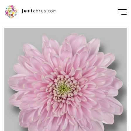
ENGLISH
NEDERLANDS
DEUTSCH
FRANÇAIS
РУССКИЙ
POLSKI