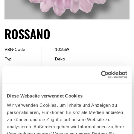
ROSSANO
VBN-Code
103869
Typ
Deko
Farbe
Rosa
Form
Dekorativ
Größe
> 13 cm
Diese Webseite verwendet Cookies
Veredler
Deliflor Chrysanten
Wir verwenden Cookies, um Inhalte und Anzeigen zu
Erhältlich
Ganze Saison
personalisieren, Funktionen für soziale Medien anbieten
zu können und die Zugriffe auf unsere Website zu
analysieren. Außerdem geben wir Informationen zu Ihrer
FAVORITE
Verwendung unserer Website an unsere Partner für