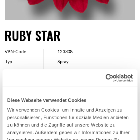
RUBY STAR
VBN-Code
123308
Typ
Spray
Farbe
Rot
Form
Einzel
Größe
4 – 7 cm
Diese Webseite verwendet Cookies
Veredler
Dümmen Orange
Wir verwenden Cookies, um Inhalte und Anzeigen zu
Erhältlich
Ganze Saison
personalisieren, Funktionen für soziale Medien anbieten
zu können und die Zugriffe auf unsere Website zu
analysieren. Außerdem geben wir Informationen zu Ihrer
FAVORITE
Verwendung unserer Website an unsere Partner für