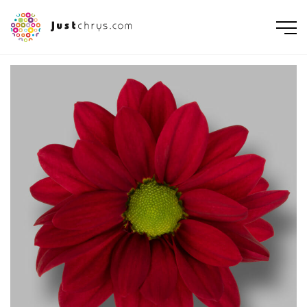
ENGLISH
NEDERLANDS
DEUTSCH
FRANÇAIS
РУССКИЙ
POLSKI