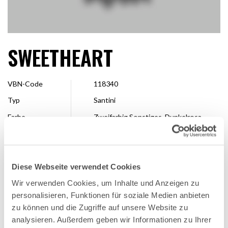
SWEETHEART
VBN-Code
118340
Typ
Santini
Farbe
Zweifarbig Sonstiges, Dunkelrosa,
Rosa
Form
Dekorativ
Größe
2,5 – 4 cm
Diese Webseite verwendet Cookies
Veredler
Deliflor Chrysanten
Wir verwenden Cookies, um Inhalte und Anzeigen zu
Erhältlich
Ganze Saison
personalisieren, Funktionen für soziale Medien anbieten
zu können und die Zugriffe auf unsere Website zu
analysieren. Außerdem geben wir Informationen zu Ihrer