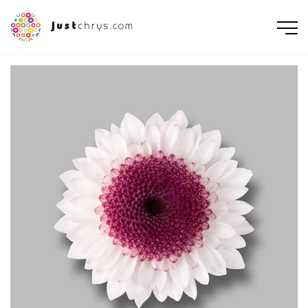
ENGLISH
NEDERLANDS
DEUTSCH
FRANÇAIS
РУССКИЙ
POLSKI