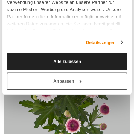
FAVORITE
Verwendung unserer Website an unsere Partner für
soziale Medien, Werbung und Analysen weiter. Unsere
Partner führen diese Informationen möglicherweise mit
weiteren Daten zusammen, die Sie ihnen bereitgestellt
haben oder die sie im Rahmen Ihrer Nutzung der Dienste
gesammelt haben.
Details zeigen
Alle zulassen
Anpassen