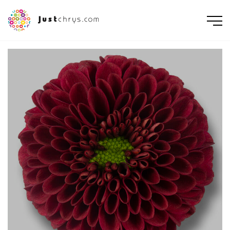
ENGLISH
NEDERLANDS
DEUTSCH
FRANÇAIS
РУССКИЙ
POLSKI