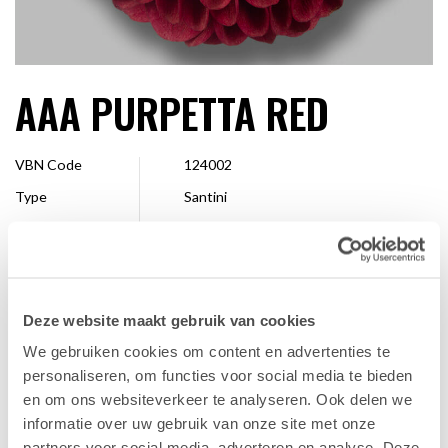
AAA PURPETTA RED
VBN Code
124002
Type
Santini
Kleur
Rood
Vorm
Pompon
Grootte
2,5 - 4 cm
Deze website maakt gebruik van cookies
Veredelaar
Dekker Chrysanten
We gebruiken cookies om content en advertenties te
Verkrijgbaar
Hele seizoen
personaliseren, om functies voor social media te bieden
en om ons websiteverkeer te analyseren. Ook delen we
informatie over uw gebruik van onze site met onze
FAVORIET
partners voor social media, adverteren en analyse. Deze