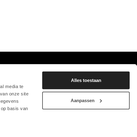
0
FAVORIETEN
BLIJF OP DE HOOGTE
Alles toestaan
AANMELDEN NIEUWSBRIEF
al media te
van onze site
Aanpassen
 gegevens
 op basis van
STICHTING CHRYSON
CONTACT
PRIVACYVERKLARING