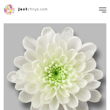
ENGLISH
NEDERLANDS
DEUTSCH
FRANÇAIS
РУССКИЙ
POLSKI