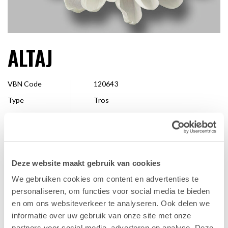
ALTAJ
VBN Code
120643
Type
Tros
Kleur
Wit
Vorm
Decoratief
Grootte
7 - 10 cm
Deze website maakt gebruik van cookies
Veredelaar
Dekker Chrysanten
We gebruiken cookies om content en advertenties te
Verkrijgbaar
Hele seizoen
personaliseren, om functies voor social media te bieden
en om ons websiteverkeer te analyseren. Ook delen we
informatie over uw gebruik van onze site met onze
FAVORIET
partners voor social media, adverteren en analyse. Deze