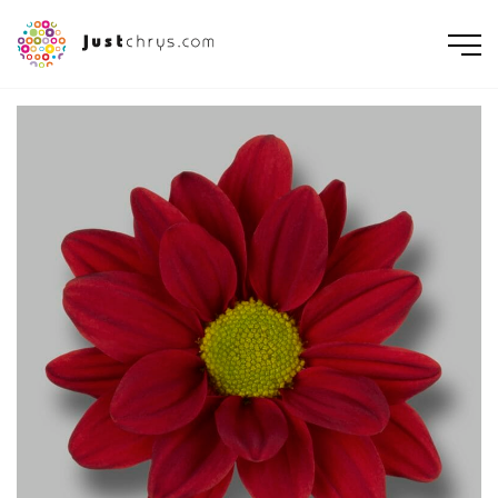
ENGLISH
NEDERLANDS
DEUTSCH
FRANÇAIS
РУССКИЙ
POLSKI