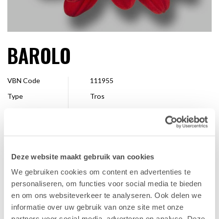
BAROLO
VBN Code
111955
Type
Tros
Kleur
Rood
Vorm
Enkel
Grootte
4 - 7 cm
Deze website maakt gebruik van cookies
Veredelaar
Royal van Zanten
We gebruiken cookies om content en advertenties te
Verkrijgbaar
Hele seizoen
personaliseren, om functies voor social media te bieden
en om ons websiteverkeer te analyseren. Ook delen we
informatie over uw gebruik van onze site met onze
FAVORIET
partners voor social media, adverteren en analyse. Deze