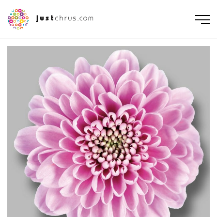
ENGLISH
NEDERLANDS
DEUTSCH
FRANÇAIS
РУССКИЙ
POLSKI