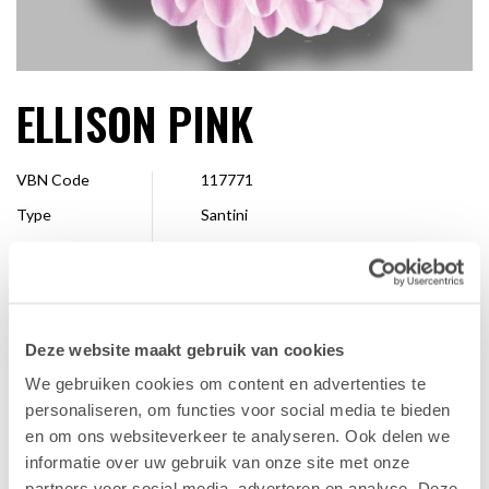
ELLISON PINK
VBN Code
117771
Type
Santini
Kleur
Roze
Vorm
Pompon
Grootte
2,5 - 4 cm
Deze website maakt gebruik van cookies
Veredelaar
Floritec
We gebruiken cookies om content en advertenties te
Verkrijgbaar
Hele seizoen
personaliseren, om functies voor social media te bieden
en om ons websiteverkeer te analyseren. Ook delen we
informatie over uw gebruik van onze site met onze
FAVORIET
partners voor social media, adverteren en analyse. Deze