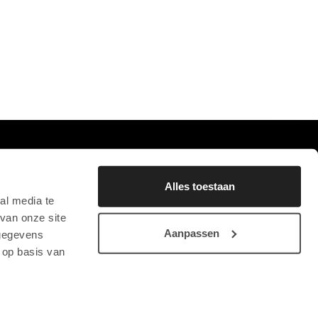
0
FAVORIETEN
BLIJF OP DE HOOGTE
Alles toestaan
AANMELDEN NIEUWSBRIEF
al media te
van onze site
Aanpassen
 gegevens
 op basis van
STICHTING CHRYSON
CONTACT
PRIVACYVERKLARING