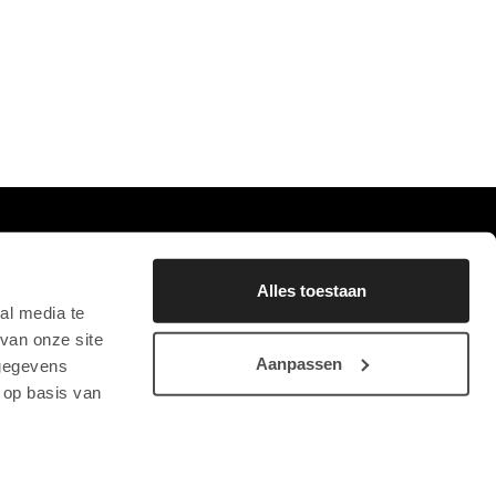
0
FAVORIETEN
BLIJF OP DE HOOGTE
Alles toestaan
AANMELDEN NIEUWSBRIEF
al media te
van onze site
Aanpassen
 gegevens
 op basis van
STICHTING CHRYSON
CONTACT
PRIVACYVERKLARING