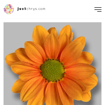
ENGLISH
NEDERLANDS
DEUTSCH
FRANÇAIS
РУССКИЙ
POLSKI