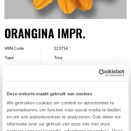
ORANGINA IMPR.
VBN Code
123716
Type
Tros
Kleur
Oranje
Vorm
Enkel
Grootte
4 - 7 cm
Deze website maakt gebruik van cookies
Veredelaar
Dümmen Orange
We gebruiken cookies om content en advertenties te
Verkrijgbaar
Hele seizoen
personaliseren, om functies voor social media te bieden
en om ons websiteverkeer te analyseren. Ook delen we
informatie over uw gebruik van onze site met onze
FAVORIET
partners voor social media, adverteren en analyse. Deze