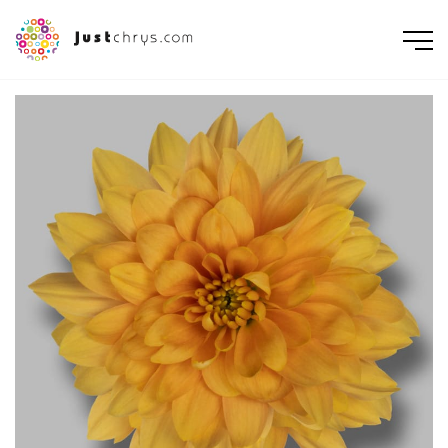
ENGLISH
NEDERLANDS
DEUTSCH
FRANÇAIS
РУССКИЙ
POLSKI