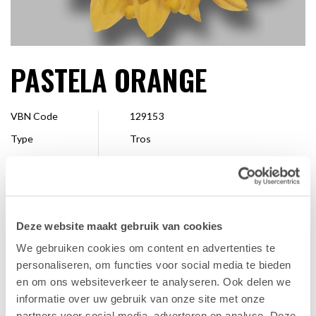
PASTELA ORANGE
VBN Code
129153
Type
Tros
Kleur
Oranje
Vorm
Enkel
Grootte
4 - 7 cm
Deze website maakt gebruik van cookies
Veredelaar
Dümmen Orange
We gebruiken cookies om content en advertenties te
Verkrijgbaar
Hele seizoen
personaliseren, om functies voor social media te bieden
en om ons websiteverkeer te analyseren. Ook delen we
informatie over uw gebruik van onze site met onze
FAVORIET
partners voor social media, adverteren en analyse. Deze