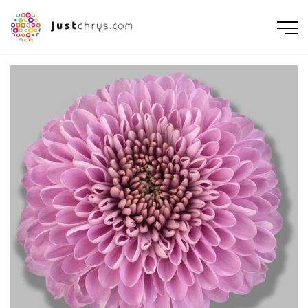
ENGLISH
NEDERLANDS
DEUTSCH
FRANÇAIS
РУССКИЙ
POLSKI