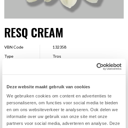
RESQ CREAM
VBN Code
132358
Type
Tros
Kleur
Crème
Grootte
4 - 7 cm
Veredelaar
Dekker Chrysanten
Deze website maakt gebruik van cookies
Verkrijgbaar
Hele seizoen
We gebruiken cookies om content en advertenties te
personaliseren, om functies voor social media te bieden
en om ons websiteverkeer te analyseren. Ook delen we
FAVORIET
informatie over uw gebruik van onze site met onze
partners voor social media, adverteren en analyse. Deze