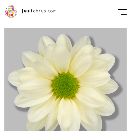
ENGLISH
NEDERLANDS
DEUTSCH
FRANÇAIS
РУССКИЙ
POLSKI