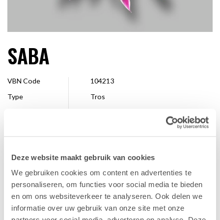
SABA
VBN Code
104213
Type
Tros
Kleur
Tweekleurig paars/wit, Paars
Vorm
Anemoon
Grootte
7 - 10 cm
Deze website maakt gebruik van cookies
Veredelaar
Royal van Zanten
We gebruiken cookies om content en advertenties te
Verkrijgbaar
Hele seizoen
personaliseren, om functies voor social media te bieden
en om ons websiteverkeer te analyseren. Ook delen we
informatie over uw gebruik van onze site met onze
FAVORIET
partners voor social media, adverteren en analyse. Deze