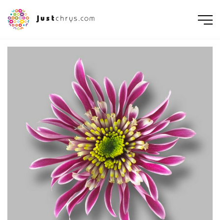
ENGLISH
NEDERLANDS
DEUTSCH
FRANÇAIS
РУССКИЙ
POLSKI