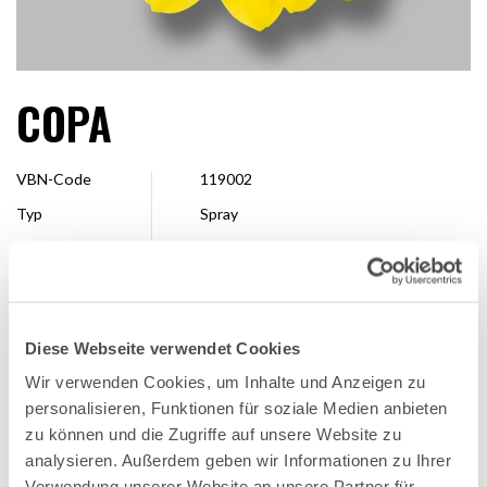
COPA
VBN-Code
119002
Typ
Spray
Farbe
Gelb
Form
Einzel
Größe
4 – 7 cm
Diese Webseite verwendet Cookies
Veredler
Deliflor Chrysanten
Wir verwenden Cookies, um Inhalte und Anzeigen zu
Erhältlich
Ganze Saison
personalisieren, Funktionen für soziale Medien anbieten
zu können und die Zugriffe auf unsere Website zu
analysieren. Außerdem geben wir Informationen zu Ihrer
FAVORITE
Verwendung unserer Website an unsere Partner für