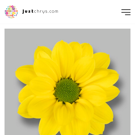
ENGLISH
NEDERLANDS
DEUTSCH
FRANÇAIS
РУССКИЙ
POLSKI