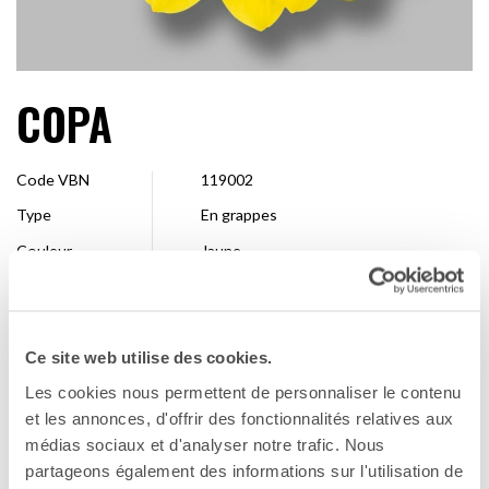
COPA
Code VBN
119002
Type
En grappes
Couleur
Jaune
Forme
Simple
Taille
4 – 7 cm
Ce site web utilise des cookies.
Entreprise de
Deliflor Chrysanten
sélection
Les cookies nous permettent de personnaliser le contenu
Disponibilité
Toute la saison
et les annonces, d'offrir des fonctionnalités relatives aux
médias sociaux et d'analyser notre trafic. Nous
partageons également des informations sur l'utilisation de