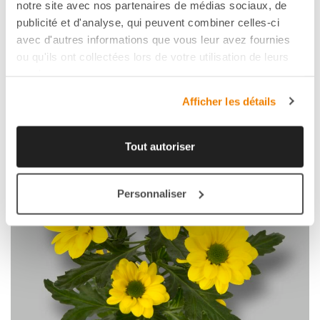
FAVORI
notre site avec nos partenaires de médias sociaux, de
publicité et d'analyse, qui peuvent combiner celles-ci
avec d'autres informations que vous leur avez fournies
ou qu'ils ont collectées lors de votre utilisation de leurs
services.
Afficher les détails
Tout autoriser
Personnaliser