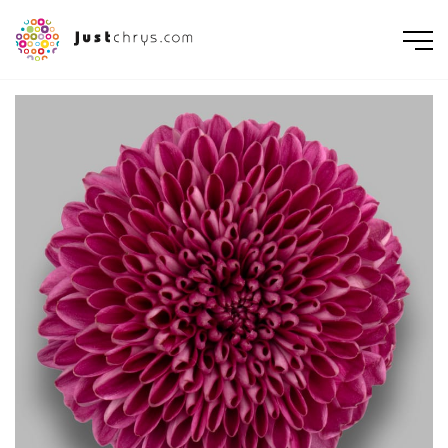
ENGLISH
NEDERLANDS
DEUTSCH
FRANÇAIS
РУССКИЙ
POLSKI