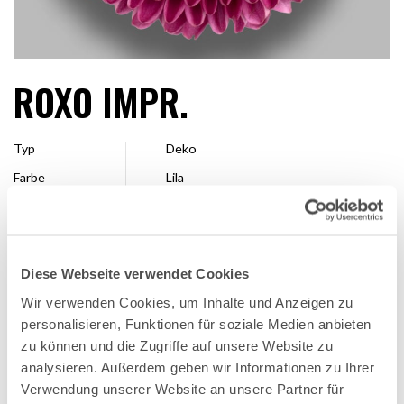
ROXO IMPR.
Typ
Deko
Farbe
Lila
Form
Pompon
Größe
7 - 10 cm
Veredler
Dümmen Orange
Diese Webseite verwendet Cookies
Erhältlich
Ganze Saison
Wir verwenden Cookies, um Inhalte und Anzeigen zu
personalisieren, Funktionen für soziale Medien anbieten
zu können und die Zugriffe auf unsere Website zu
FAVORITE
analysieren. Außerdem geben wir Informationen zu Ihrer
Verwendung unserer Website an unsere Partner für