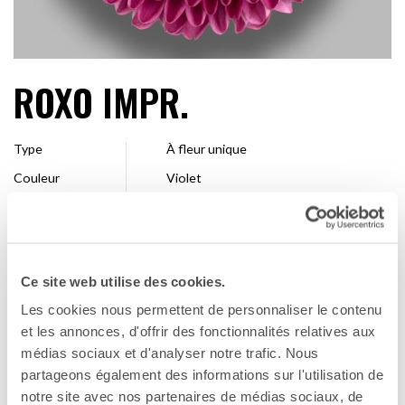
ROXO IMPR.
Type
À fleur unique
Couleur
Violet
Forme
Pompon
Taille
7 - 10 cm
Entreprise de
Dümmen Orange
sélection
Ce site web utilise des cookies.
Les cookies nous permettent de personnaliser le contenu
Disponibilité
Toute la saison
et les annonces, d'offrir des fonctionnalités relatives aux
médias sociaux et d'analyser notre trafic. Nous
partageons également des informations sur l'utilisation de
FAVORI
notre site avec nos partenaires de médias sociaux, de