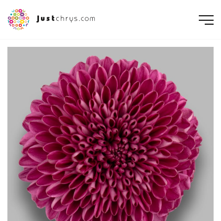
ENGLISH
NEDERLANDS
DEUTSCH
FRANÇAIS
РУССКИЙ
POLSKI