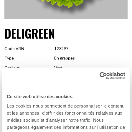
DELIGREEN
Code VBN
123297
Type
En grappes
Couleur
Vert
Forme
Pompon
Taille
2,5 – 4 cm
Ce site web utilise des cookies.
Entreprise de
Deliflor Chrysanten
sélection
Les cookies nous permettent de personnaliser le contenu
Disponibilité
Toute la saison
et les annonces, d'offrir des fonctionnalités relatives aux
médias sociaux et d'analyser notre trafic. Nous
partageons également des informations sur l'utilisation de