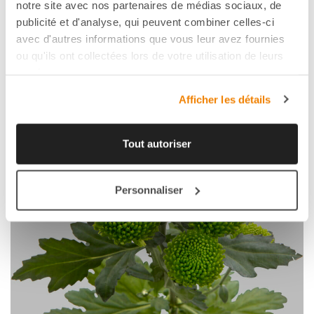
FAVORI
notre site avec nos partenaires de médias sociaux, de
publicité et d'analyse, qui peuvent combiner celles-ci
avec d'autres informations que vous leur avez fournies
ou qu'ils ont collectées lors de votre utilisation de leurs
services.
Afficher les détails
Tout autoriser
Personnaliser