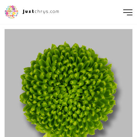
ENGLISH
NEDERLANDS
DEUTSCH
FRANÇAIS
РУССКИЙ
POLSKI