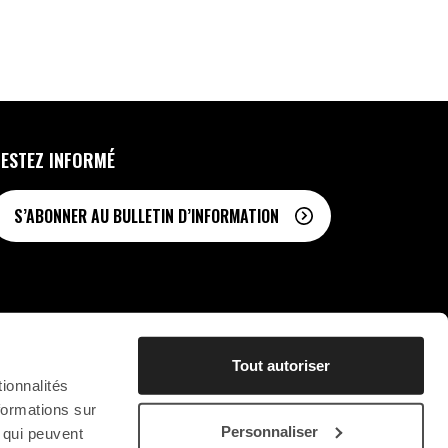
0
FAVORIS
ESTEZ INFORMÉ
S’ABONNER AU BULLETIN D’INFORMATION
Tout autoriser
STICHTING CHRYSON
CONTACT
VIE PRIVÉE
SB
ionnalités
formations sur
Personnaliser
, qui peuvent