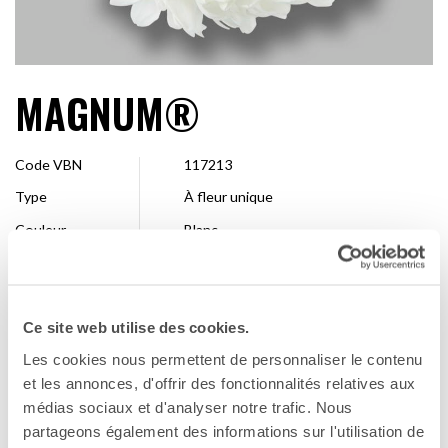
MAGNUM®
Code VBN
117213
Type
À fleur unique
Couleur
Blanc
Forme
Décoratif
Taille
13 cm >
Ce site web utilise des cookies.
Entreprise de
Deliflor Chrysanten
sélection
Les cookies nous permettent de personnaliser le contenu
Disponibilité
Toute la saison
et les annonces, d'offrir des fonctionnalités relatives aux
médias sociaux et d'analyser notre trafic. Nous
partageons également des informations sur l'utilisation de