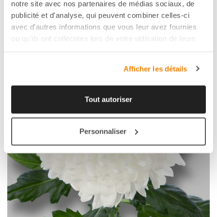
FAVORI
notre site avec nos partenaires de médias sociaux, de
publicité et d'analyse, qui peuvent combiner celles-ci
avec d'autres informations que vous leur avez fournies
ou qu'ils ont collectées lors de votre utilisation de leurs
services.
Afficher les détails
Tout autoriser
Personnaliser