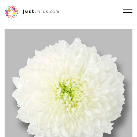
ENGLISH
NEDERLANDS
DEUTSCH
FRANÇAIS
РУССКИЙ
POLSKI