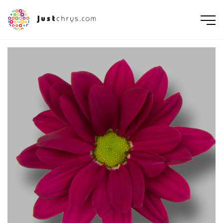
ENGLISH
NEDERLANDS
DEUTSCH
FRANÇAIS
РУССКИЙ
POLSKI