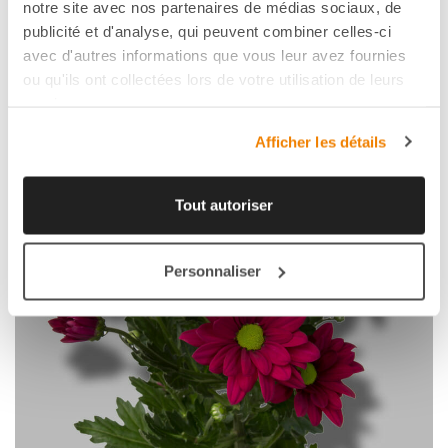
FAVORI
notre site avec nos partenaires de médias sociaux, de
publicité et d'analyse, qui peuvent combiner celles-ci
avec d'autres informations que vous leur avez fournies
ou qu'ils ont collectées lors de votre utilisation de leurs
services.
Afficher les détails
Tout autoriser
Personnaliser