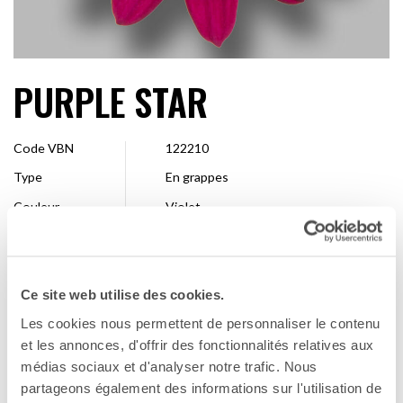
PURPLE STAR
Code VBN
122210
Type
En grappes
Couleur
Violet
Forme
Simple
Taille
4 – 7 cm
Ce site web utilise des cookies.
Entreprise de
Dümmen Orange
sélection
Les cookies nous permettent de personnaliser le contenu
Disponibilité
Toute la saison
et les annonces, d'offrir des fonctionnalités relatives aux
médias sociaux et d'analyser notre trafic. Nous
partageons également des informations sur l'utilisation de