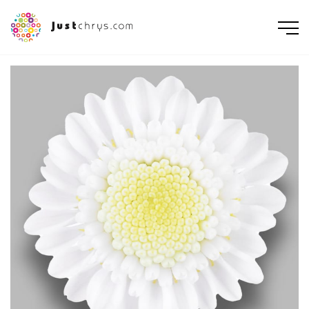
ENGLISH
NEDERLANDS
DEUTSCH
FRANÇAIS
РУССКИЙ
POLSKI