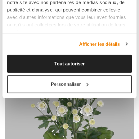
FAVORI
notre site avec nos partenaires de médias sociaux, de
publicité et d'analyse, qui peuvent combiner celles-ci
avec d'autres informations que vous leur avez fournies
ou qu'ils ont collectées lors de votre utilisation de leurs
services.
Afficher les détails
Tout autoriser
Personnaliser