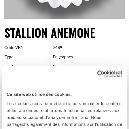
STALLION ANEMONE
Code VBN
3489
Type
En grappes
Couleur
Blanc
Forme
Araignée, Anémone
Taille
2,5 – 4 cm
Ce site web utilise des cookies.
Entreprise de
Dümmen Orange
sélection
Les cookies nous permettent de personnaliser le contenu
Disponibilité
Toute la saison
et les annonces, d'offrir des fonctionnalités relatives aux
médias sociaux et d'analyser notre trafic. Nous
partageons également des informations sur l'utilisation de