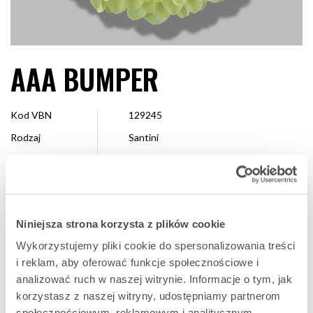
AAA BUMPER
Kod VBN
129245
Rodzaj
Santini
Kolor
Limonkowy
Kształt
Pompon
Wielkość
2,5 – 4 cm
Niniejsza strona korzysta z plików cookie
Hodowca
Dekker Chrysanten
Wykorzystujemy pliki cookie do spersonalizowania treści
Dostępne
Cały sezon
i reklam, aby oferować funkcje społecznościowe i
analizować ruch w naszej witrynie. Informacje o tym, jak
korzystasz z naszej witryny, udostępniamy partnerom
ULUBIONA
społecznościowym, reklamowym i analitycznym.