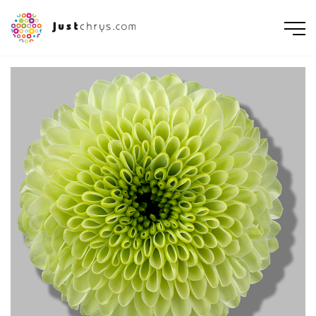
ENGLISH
NEDERLANDS
DEUTSCH
FRANÇAIS
РУССКИЙ
POLSKI