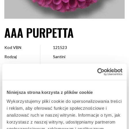
AAA PURPETTA
Kod VBN
121523
Rodzaj
Santini
Kolor
Fioletowy
Kształt
Pompon
Wielkość
2,5 – 4 cm
Niniejsza strona korzysta z plików cookie
Hodowca
Dekker Chrysanten
Wykorzystujemy pliki cookie do spersonalizowania treści
Dostępne
Cały sezon
i reklam, aby oferować funkcje społecznościowe i
analizować ruch w naszej witrynie. Informacje o tym, jak
korzystasz z naszej witryny, udostępniamy partnerom
ULUBIONA
społecznościowym, reklamowym i analitycznym.