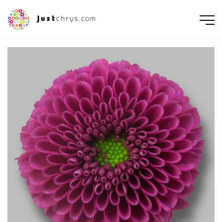
ENGLISH
NEDERLANDS
DEUTSCH
FRANÇAIS
РУССКИЙ
POLSKI