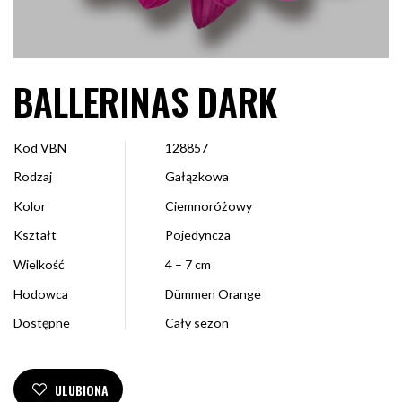
BALLERINAS DARK
Kod VBN
128857
Rodzaj
Gałązkowa
Kolor
Ciemnoróżowy
Kształt
Pojedyncza
Wielkość
4 – 7 cm
Hodowca
Dümmen Orange
Dostępne
Cały sezon
ULUBIONA