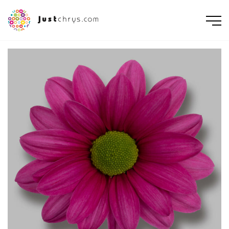
ENGLISH
NEDERLANDS
DEUTSCH
FRANÇAIS
РУССКИЙ
POLSKI