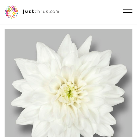
ENGLISH
NEDERLANDS
DEUTSCH
FRANÇAIS
РУССКИЙ
POLSKI