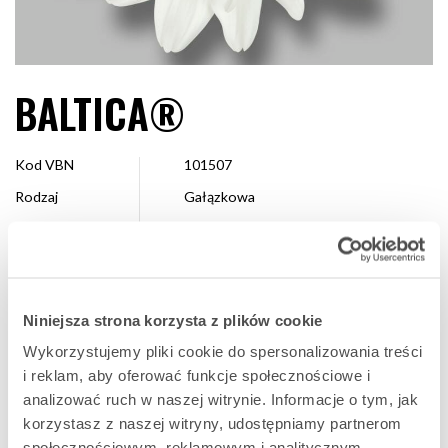
BALTICA®
Kod VBN
101507
Rodzaj
Gałązkowa
Kolor
Biały
Kształt
Dekoracyjna
Wielkość
7 - 10 cm
Niniejsza strona korzysta z plików cookie
Hodowca
Deliflor Chrysanten
Wykorzystujemy pliki cookie do spersonalizowania treści
Dostępne
Cały sezon
i reklam, aby oferować funkcje społecznościowe i
analizować ruch w naszej witrynie. Informacje o tym, jak
korzystasz z naszej witryny, udostępniamy partnerom
ULUBIONA
społecznościowym, reklamowym i analitycznym.