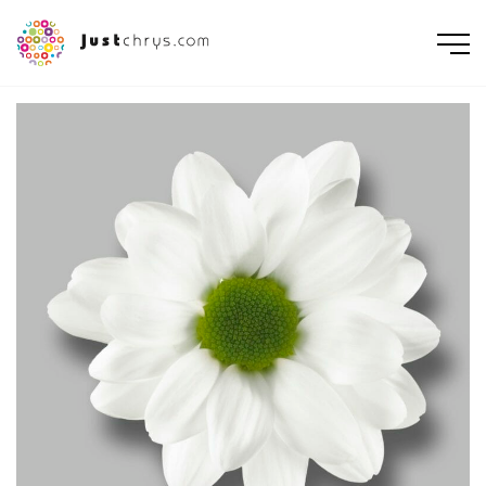
ENGLISH
NEDERLANDS
DEUTSCH
FRANÇAIS
РУССКИЙ
POLSKI