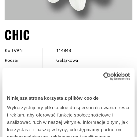
CHIC
Kod VBN
114848
Rodzaj
Gałązkowa
Kolor
Biały
Kształt
Pojedyncza
Wielkość
7 - 10 cm
Niniejsza strona korzysta z plików cookie
Hodowca
Royal van Zanten
Wykorzystujemy pliki cookie do spersonalizowania treści
Dostępne
Cały sezon
i reklam, aby oferować funkcje społecznościowe i
analizować ruch w naszej witrynie. Informacje o tym, jak
korzystasz z naszej witryny, udostępniamy partnerom
ULUBIONA
społecznościowym, reklamowym i analitycznym.