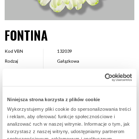
FONTINA
Kod VBN
132039
Rodzaj
Gałązkowa
Kolor
Limonkowy
Kształt
Pompon
Wielkość
4 – 7 cm
Niniejsza strona korzysta z plików cookie
Hodowca
Dekker Chrysanten
Wykorzystujemy pliki cookie do spersonalizowania treści
Dostępne
Cały sezon
i reklam, aby oferować funkcje społecznościowe i
analizować ruch w naszej witrynie. Informacje o tym, jak
korzystasz z naszej witryny, udostępniamy partnerom
ULUBIONA
społecznościowym, reklamowym i analitycznym.