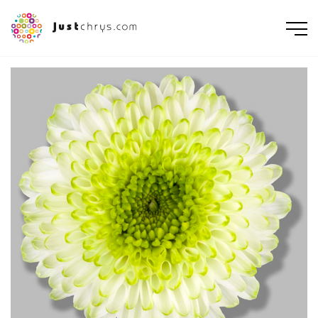
ENGLISH
NEDERLANDS
DEUTSCH
FRANÇAIS
РУССКИЙ
POLSKI