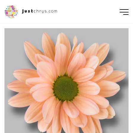
ENGLISH
NEDERLANDS
DEUTSCH
FRANÇAIS
РУССКИЙ
POLSKI