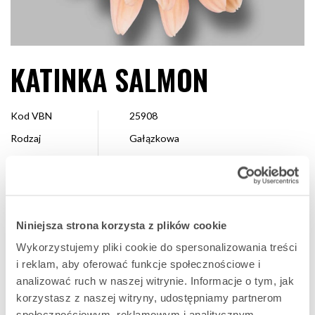
KATINKA SALMON
Kod VBN
25908
Rodzaj
Gałązkowa
Kolor
Łososiowy
Kształt
Pojedyncza
Wielkość
4 – 7 cm
Niniejsza strona korzysta z plików cookie
Hodowca
Dümmen Orange
Wykorzystujemy pliki cookie do spersonalizowania treści
Dostępne
Cały sezon
i reklam, aby oferować funkcje społecznościowe i
analizować ruch w naszej witrynie. Informacje o tym, jak
korzystasz z naszej witryny, udostępniamy partnerom
ULUBIONA
społecznościowym, reklamowym i analitycznym.