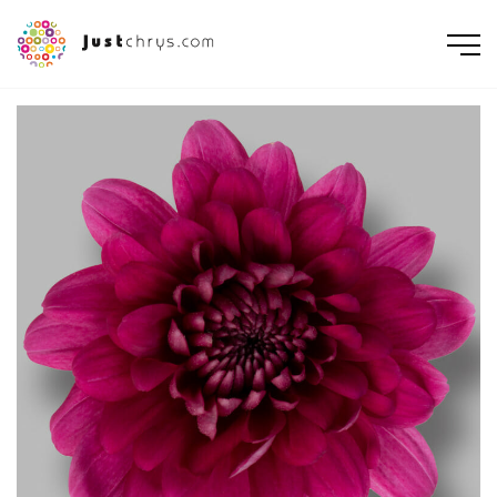
ENGLISH
NEDERLANDS
DEUTSCH
FRANÇAIS
РУССКИЙ
POLSKI