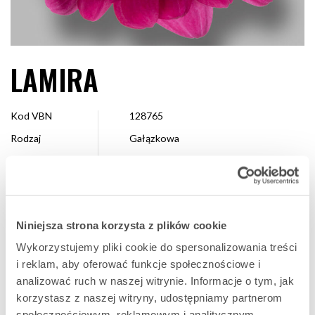
LAMIRA
Kod VBN
128765
Rodzaj
Gałązkowa
Kolor
Fioletowy
Kształt
Dekoracyjna
Wielkość
4 – 7 cm
Niniejsza strona korzysta z plików cookie
Hodowca
Dümmen Orange
Wykorzystujemy pliki cookie do spersonalizowania treści
Dostępne
Cały sezon
i reklam, aby oferować funkcje społecznościowe i
analizować ruch w naszej witrynie. Informacje o tym, jak
korzystasz z naszej witryny, udostępniamy partnerom
ULUBIONA
społecznościowym, reklamowym i analitycznym.