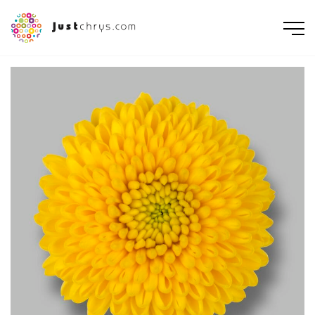
ENGLISH
NEDERLANDS
DEUTSCH
FRANÇAIS
РУССКИЙ
POLSKI