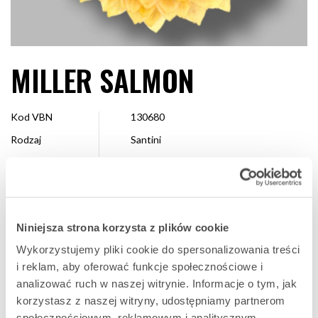
MILLER SALMON
Kod VBN
130680
Rodzaj
Santini
Kolor
Łososiowy
Kształt
Pompon
Wielkość
2,5 – 4 cm
Niniejsza strona korzysta z plików cookie
Hodowca
Floritec
Wykorzystujemy pliki cookie do spersonalizowania treści
Dostępne
Cały sezon
i reklam, aby oferować funkcje społecznościowe i
analizować ruch w naszej witrynie. Informacje o tym, jak
korzystasz z naszej witryny, udostępniamy partnerom
ULUBIONA
społecznościowym, reklamowym i analitycznym.