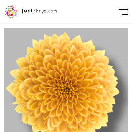
ENGLISH
NEDERLANDS
DEUTSCH
FRANÇAIS
РУССКИЙ
POLSKI