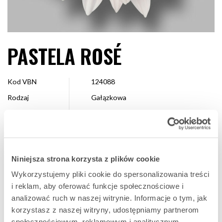
PASTELA ROSÉ
Kod VBN
124088
Rodzaj
Gałązkowa
Kolor
Różowy
Kształt
Dekoracyjna
Wielkość
7 - 10 cm
Niniejsza strona korzysta z plików cookie
Hodowca
Dümmen Orange
Wykorzystujemy pliki cookie do spersonalizowania treści
Dostępne
Cały sezon
i reklam, aby oferować funkcje społecznościowe i
analizować ruch w naszej witrynie. Informacje o tym, jak
korzystasz z naszej witryny, udostępniamy partnerom
ULUBIONA
społecznościowym, reklamowym i analitycznym.