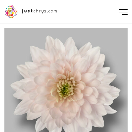
ENGLISH
NEDERLANDS
DEUTSCH
FRANÇAIS
РУССКИЙ
POLSKI