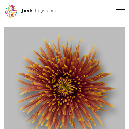
ENGLISH
NEDERLANDS
DEUTSCH
FRANÇAIS
РУССКИЙ
POLSKI