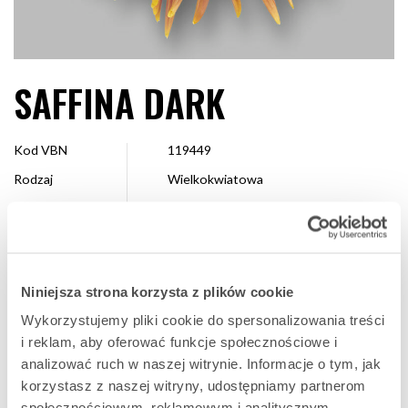
SAFFINA DARK
Kod VBN
119449
Rodzaj
Wielkokwiatowa
Kolor
Brązowy
Kształt
Pająkowata Igiełkowa
Wielkość
13 cm >
Niniejsza strona korzysta z plików cookie
Hodowca
Royal van Zanten
Wykorzystujemy pliki cookie do spersonalizowania treści
Dostępne
Cały sezon
i reklam, aby oferować funkcje społecznościowe i
analizować ruch w naszej witrynie. Informacje o tym, jak
korzystasz z naszej witryny, udostępniamy partnerom
ULUBIONA
społecznościowym, reklamowym i analitycznym.