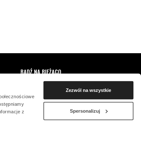
0
ULUBIONE
BĄDŹ NA BIEŻĄCO
ZAPISZ SIĘ DO NEWSLETTERA
Zezwól na wszystkie
społecznościowe
dostępniamy
Spersonalizuj
nformacje z
KONTAKT
OŚWIADCZENIE WS. OCHRONY PRYWATNOŚCI
SB