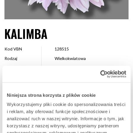
KALIMBA
Kod VBN
128515
Rodzaj
Wielkokwiatowa
Kolor
Różowy
Kształt
Dekoracyjna
Wielkość
7 - 10 cm
Niniejsza strona korzysta z plików cookie
Hodowca
Dekker Chrysanten
Wykorzystujemy pliki cookie do spersonalizowania treści
Dostępne
Cały sezon
i reklam, aby oferować funkcje społecznościowe i
analizować ruch w naszej witrynie. Informacje o tym, jak
korzystasz z naszej witryny, udostępniamy partnerom
ULUBIONA
społecznościowym, reklamowym i analitycznym.