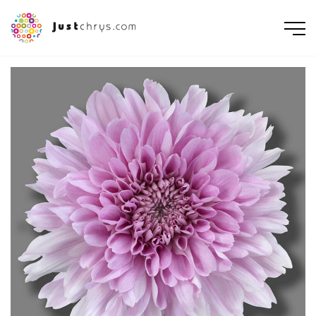
ENGLISH
NEDERLANDS
DEUTSCH
FRANÇAIS
РУССКИЙ
POLSKI